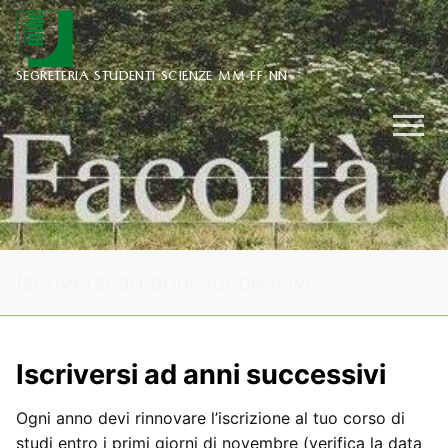
Vai
al
contenuto
SEGRETERIA STUDENTI SCIENZE MM FF NN
Iscriversi ad anni successivi
Iscriversi ad anni successivi
Ogni anno devi rinnovare l’iscrizione al tuo corso di
studi entro i primi giorni di novembre (verifica la data